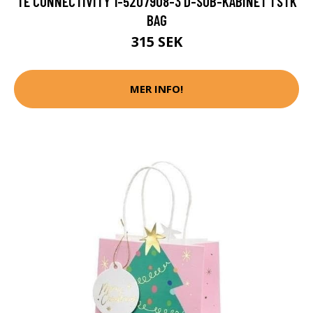
TE CONNECTIVITY 1-5207908-3 D-SUB-KABINET 1 STK
BAG
315 SEK
MER INFO!