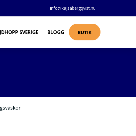
info@kajsabergqvist.nu
JDHOPP SVERIGE
BLOGG
BUTIK
gsväskor