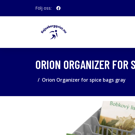
Följ oss:
ORION ORGANIZER FOR 
Orion Organizer for spice bags gray