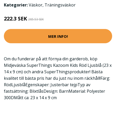
Kategorier:
Väskor
,
Träningsväskor
222.3 SEK
285.53 SEK
MER INFO!
Om du funderar på att förnya din garderob, köp
Midjeväska SuperThings Kazoom Kids Röd Ljusblå (23 x
14 x 9 cm) och andra SuperThingsprodukter! Bästa
kvalitet till bästa pris har du just nu inom räckhåll!Färg:
RödLjusblåEgenskaper: Justerbar tejpTyp av
fastsättning: BlixtlåsDesign: BarnMaterial: Polyester
300DMått ca: 23 x 14 x 9 cm