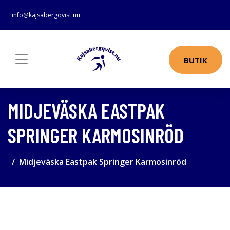
info@kajsabergqvist.nu
BUTIK
MIDJEVÄSKA EASTPAK
SPRINGER KARMOSINRÖD
Midjeväska Eastpak Springer Karmosinröd