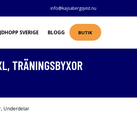
info@kajsabergqvist.nu
JDHOPP SVERIGE
BLOGG
BUTIK
XL, TRÄNINGSBYXOR
r
,
Underdelar