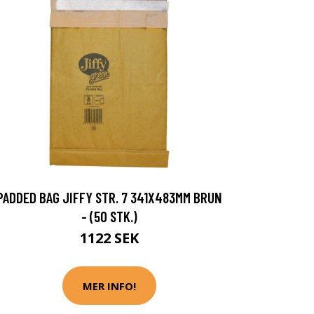
PADDED BAG JIFFY STR. 7 341X483MM BRUN
- (50 STK.)
1122 SEK
MER INFO!