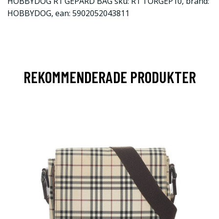
HOBBYDOG R1 GEPARD BAG sku: R1 TORGEP10, brand:
HOBBYDOG, ean: 5902052043811
REKOMMENDERADE PRODUKTER