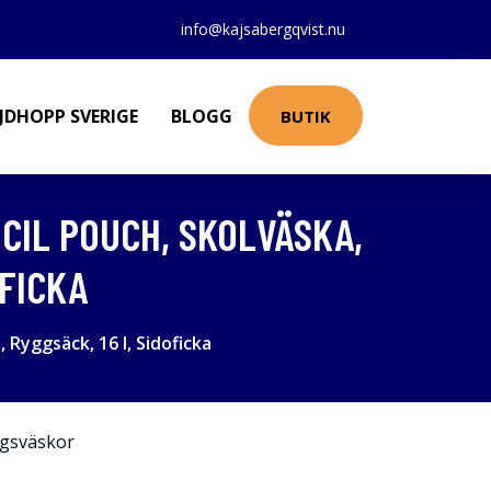
info@kajsabergqvist.nu
JDHOPP SVERIGE
BLOGG
BUTIK
NCIL POUCH, SKOLVÄSKA,
OFICKA
, Ryggsäck, 16 l, Sidoficka
gsväskor