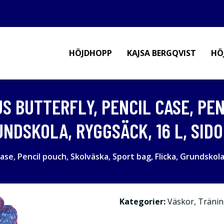
HÖJDHOPP
KAJSA BERGQVIST
HÖ
S BUTTERFLY, PENCIL CASE, PE
UNDSKOLA, RYGGSÄCK, 16 L, SID
case, Pencil pouch, Skolväska, Sport bag, Flicka, Grundskola
Kategorier:
Väskor
,
Tränin