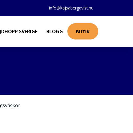
info@kajsabergqvist.nu
JDHOPP SVERIGE
BLOGG
BUTIK
gsväskor