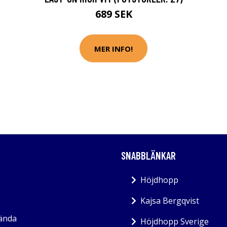
689 SEK
MER INFO!
SNABBLÄNKAR
Höjdhopp
Kajsa Bergqvist
kända
Höjdhopp Sverige