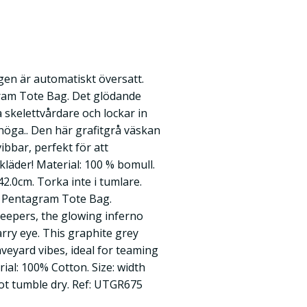
en är automatiskt översatt.
ram Tote Bag. Det glödande
 skelettvårdare och lockar in
rnöga.. Den här grafitgrå väskan
ibbar, perfekt för att
läder! Material: 100 % bomull.
42.0cm. Torka inte i tumlare.
al Pentagram Tote Bag.
keepers, the glowing inferno
tarry eye. This graphite grey
veyard vibes, ideal for teaming
rial: 100% Cotton. Size: width
ot tumble dry. Ref: UTGR675