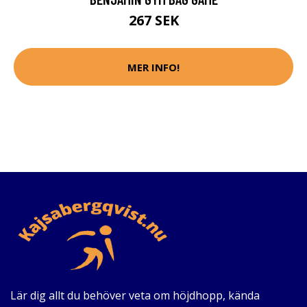
267 SEK
MER INFO!
Lär dig allt du behöver veta om höjdhopp, kända