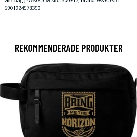
Gift bag JYWK043 M sku: 500917, brand: W&K, ean:
5901924578390
REKOMMENDERADE PRODUKTER