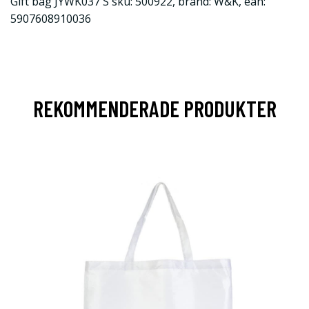
Gift bag JYWK037 S sku: 500922, brand: W&K, ean:
5907608910036
REKOMMENDERADE PRODUKTER