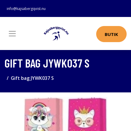
info@kajsabergqvist.nu
BUTIK
GIFT BAG JYWK037 S
Gift bag JYWK037 S