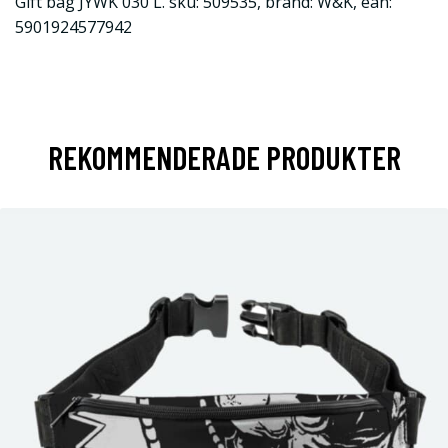
Gift bag JYWK 030 L. sku: 509535, brand: W&K, ean:
5901924577942
REKOMMENDERADE PRODUKTER