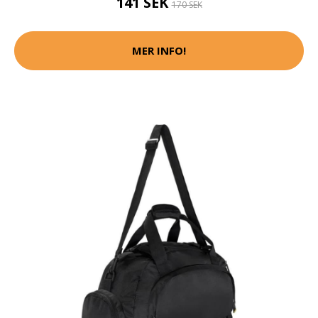
141 SEK
170 SEK
MER INFO!