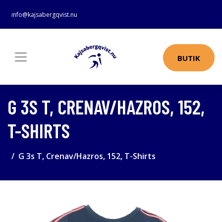
info@kajsabergqvist.nu
BUTIK
G 3S T, CRENAV/HAZROS, 152,
T-SHIRTS
G 3s T, Crenav/Hazros, 152, T-Shirts