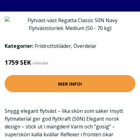
Kategorier:
Friidrottskläder
,
Överdelar
1759 SEK
1939 SEK
MER INFO!
Snygg elegant flytväst – lika skön som säker Insytt
flytmaterial ger god flytkraft (50N) Elegant norsk
design – stick ut i mängden! Varm och ”gosig” –
superskön kalla kvällar Reflexer i fronten ökar