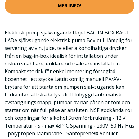
MER INFO!
Elektrisk pump självsugande Flojet BAG IN BOX BAG I
LÅDA självsugande elektrisk pump BevJet II lämplig för
servering av vin, juice, te eller alkoholhaltiga drycker
från en bag-in-box idealisk för installation under
disken snabbare, enklare och säkrare installation
Kompakt storlek för enkel montering förseglad
boxenhet i ett stycke Lättåtkomlig manuell PÅ/AV-
brytare för att starta om pumpen självsugande kan
torka utan att skada tyst drift Inbyggd automatisk
avstängningsknapp, pumpar av när påsen är tom och
startar om när full påse är ansluten. NSF godkända rör
och kopplingar för alkohol Strömförbrukning - 12 V.
Temperatur - S - max 43 ° C Spänning - 230V, 50 Hz Hus
- polypropen Mambrane - Santoprene® Ventiler -