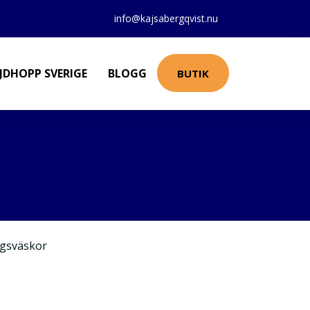
info@kajsabergqvist.nu
JDHOPP SVERIGE
BLOGG
BUTIK
gsväskor