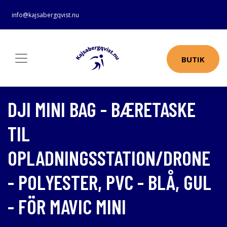
info@kajsabergqvist.nu
BUTIK
DJI MINI BAG - BÆRETASKE
TIL
OPLADNINGSSTATION/DRONE
- POLYESTER, PVC - BLÅ, GUL
- FÖR MAVIC MINI