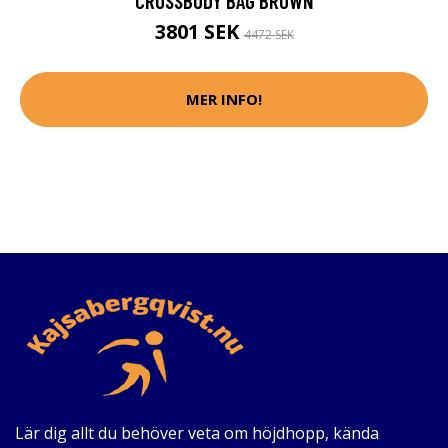
CROSSBODY BAG BROWN
3801 SEK
4472 SEK
MER INFO!
Lär dig allt du behöver veta om höjdhopp, kända