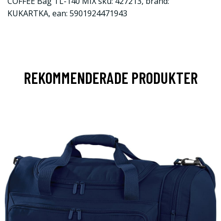
COFFEE Bag TL-140 MIX sku: 427213, brand:
KUKARTKA, ean: 5901924471943
REKOMMENDERADE PRODUKTER