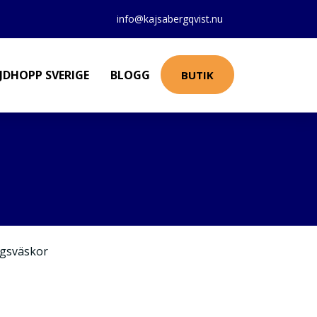
info@kajsabergqvist.nu
JDHOPP SVERIGE
BLOGG
BUTIK
gsväskor