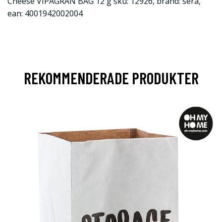
Cheese VIPAGRAN BAG 12 g sku: 12926, brand: sera,
ean: 4001942002004
REKOMMENDERADE PRODUKTER