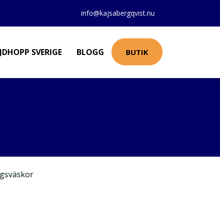
info@kajsabergqvist.nu
JDHOPP SVERIGE
BLOGG
BUTIK
gsväskor