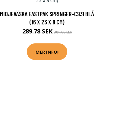
MIDJEVÄSKA EASTPAK SPRINGER-C931 BLÅ
(16 X 23 X 8 CM)
289.78 SEK
381.66 SEK
MER INFO!