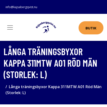
info@kajsabergqvist.nu
BUTIK
LÅNGA TRÄNINGSBYXOR
KAPPA 311MTW A01 RÖD MÄN
(STORLEK: L)
Långa träningsbyxor Kappa 311MTW A01 Röd Män
(Storlek: L)