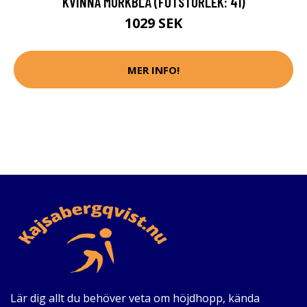
KVINNA MÖRKBLÅ (FOTSTORLEK: 41)
1029 SEK
MER INFO!
Lär dig allt du behöver veta om höjdhopp, kända