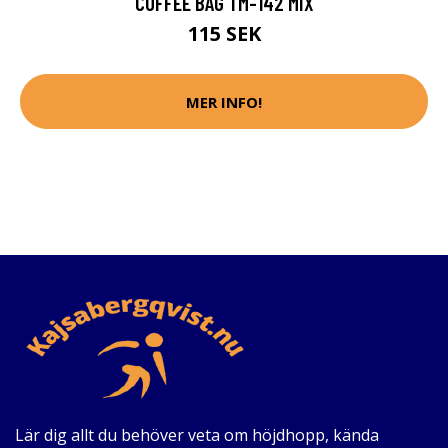
COFFEE BAG TM-142 MIX
115 SEK
MER INFO!
Lär dig allt du behöver veta om höjdhopp, kända