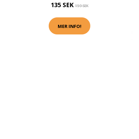
135 SEK
159 SEK
MER INFO!