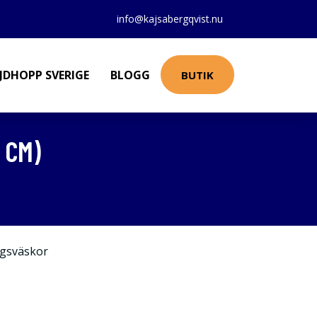
info@kajsabergqvist.nu
JDHOPP SVERIGE
BLOGG
BUTIK
 CM)
gsväskor