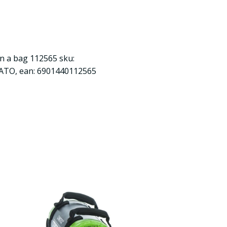
n a bag 112565 sku:
ATO, ean: 6901440112565