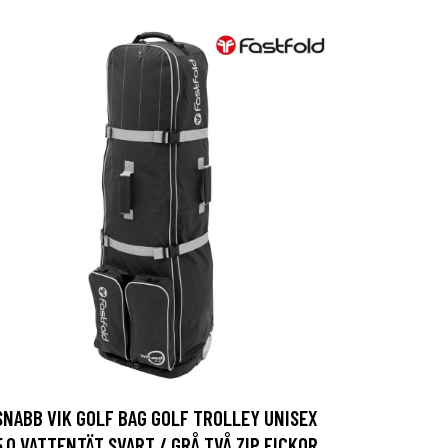
SNABB VIK GOLF BAG GOLF TROLLEY UNISEX
5,0 VATTENTÄT SVART / GRÅ TVÅ ZIP FICKOR