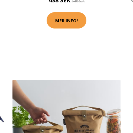
438 SEK
548 SEK
MER INFO!