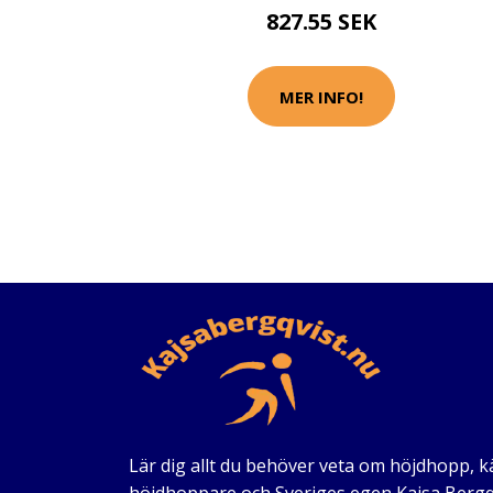
827.55 SEK
MER INFO!
Lär dig allt du behöver veta om höjdhopp, 