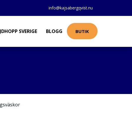
info@kajsabergqvist.nu
JDHOPP SVERIGE
BLOGG
BUTIK
gsväskor