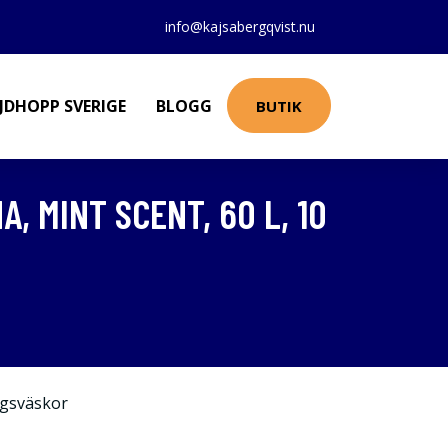
info@kajsabergqvist.nu
JDHOPP SVERIGE
BLOGG
BUTIK
 MINT SCENT, 60 L, 10
gsväskor