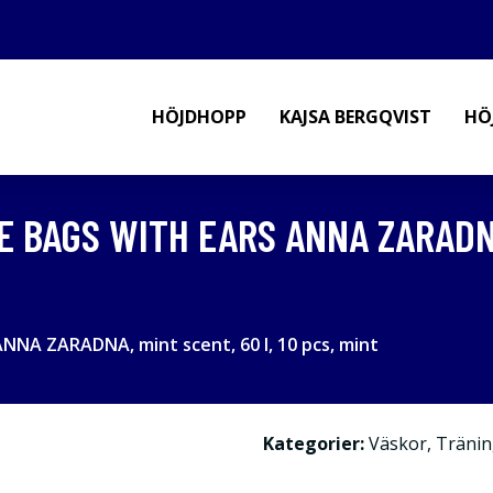
HÖJDHOPP
KAJSA BERGQVIST
HÖ
 BAGS WITH EARS ANNA ZARADNA,
NNA ZARADNA, mint scent, 60 l, 10 pcs, mint
Kategorier:
Väskor
,
Tränin