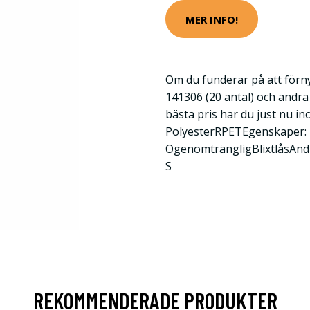
MER INFO!
Om du funderar på att förn
141306 (20 antal) och andra 
bästa pris har du just nu in
PolyesterRPETEgenskaper:
OgenomträngligBlixtlåsAndn
S
REKOMMENDERADE PRODUKTER