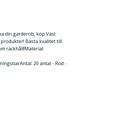
ya din garderob, köp Väst
produkter! Bästa kvalitet till
om räckhåll!Material:
ingsbarAntal: 20 antal - Röd -