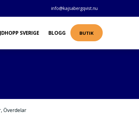
info@kajsabergqvist.nu
JDHOPP SVERIGE
BLOGG
BUTIK
r
,
Överdelar