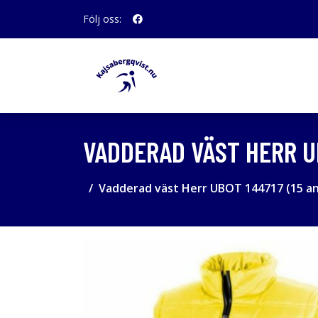
Följ oss:
VADDERAD VÄST HERR UB
Vadderad väst Herr UBOT 144717 (15 anta