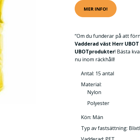
MER INFO!
“Om du funderar på att för
Vadderad väst Herr UBOT 
UBOTprodukter
! Bästa kval
nu inom räckhåll!
Antal: 15 antal
Material:
Nylon
Polyester
Kön: Män
Typ av fastsättning: Blixt
Vadderad: PET