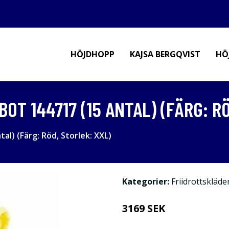
HÖJDHOPP
KAJSA BERGQVIST
HÖ
OT 144717 (15 ANTAL) (FÄRG: R
l) (Färg: Röd, Storlek: XXL)
Kategorier:
Friidrottskläde
3169 SEK