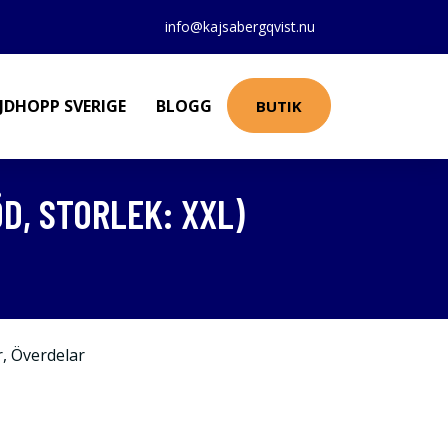
info@kajsabergqvist.nu
JDHOPP SVERIGE
BLOGG
BUTIK
ÖD, STORLEK: XXL)
r
,
Överdelar