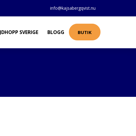
info@kajsabergqvist.nu
JDHOPP SVERIGE
BLOGG
BUTIK