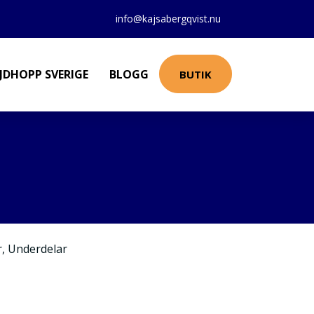
info@kajsabergqvist.nu
JDHOPP SVERIGE
BLOGG
BUTIK
r
,
Underdelar