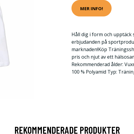
MER INFO!
Håll dig i form och upptäck
erbjudanden på sportprodu
marknaden!Köp Träningsshor
pris och njut av ett hälsosam
Rekommenderad ålder: Vuxna
100 % Polyamid Typ: Träni
REKOMMENDERADE PRODUKTER