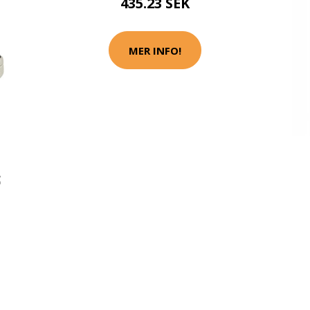
435.23 SEK
MER INFO!
3