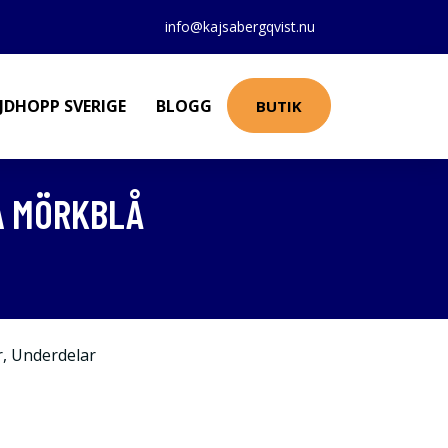
info@kajsabergqvist.nu
JDHOPP SVERIGE
BLOGG
BUTIK
A MÖRKBLÅ
r
,
Underdelar