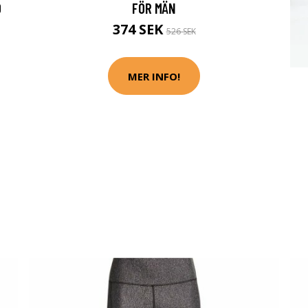
0
FÖR MÄN
374 SEK
526 SEK
MER INFO!