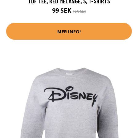
TDF TEE, RED MELANGE, S, T-SHIRTS
99 SEK
150 SEK
MER INFO!