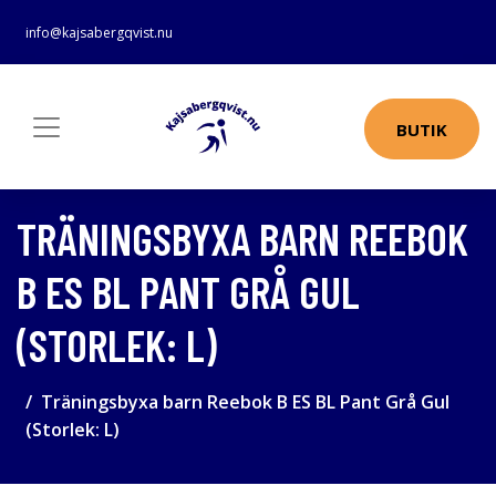
info@kajsabergqvist.nu
BUTIK
TRÄNINGSBYXA BARN REEBOK
B ES BL PANT GRÅ GUL
(STORLEK: L)
Träningsbyxa barn Reebok B ES BL Pant Grå Gul
(Storlek: L)