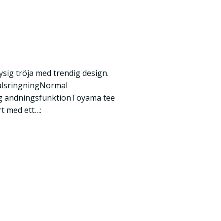
sig tröja med trendig design.
alsringningNormal
g andningsfunktionToyama tee
irt med ett…: