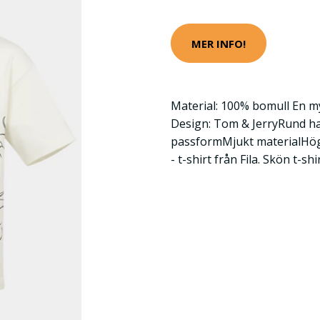
MER INFO!
Material: 100% bomull En my
Design: Tom & JerryRund h
passformMjukt materialHö
- t-shirt från Fila. Skön t-sh