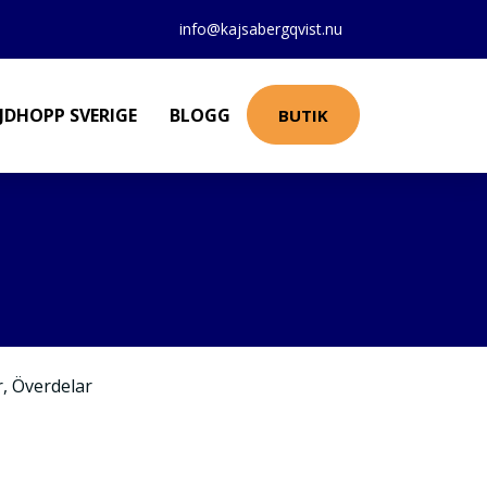
info@kajsabergqvist.nu
JDHOPP SVERIGE
BLOGG
BUTIK
r
,
Överdelar