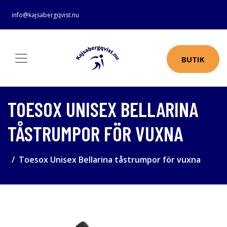
info@kajsabergqvist.nu
BUTIK
TOESOX UNISEX BELLARINA
TÅSTRUMPOR FÖR VUXNA
Toesox Unisex Bellarina tåstrumpor för vuxna