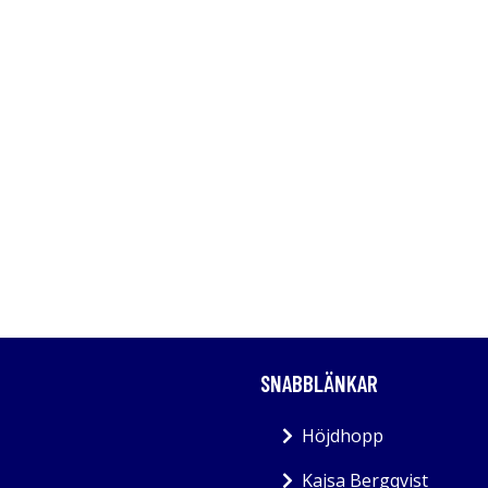
SNABBLÄNKAR
Höjdhopp
Kajsa Bergqvist