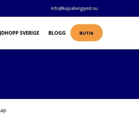
info@kajsabergqvist.nu
JDHOPP SVERIGE
BLOGG
BUTIK
kap