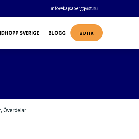
info@kajsabergqvist.nu
JDHOPP SVERIGE
BLOGG
BUTIK
r
,
Överdelar