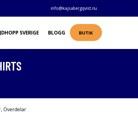
info@kajsabergqvist.nu
JDHOPP SVERIGE
BLOGG
BUTIK
HIRTS
r
,
Överdelar