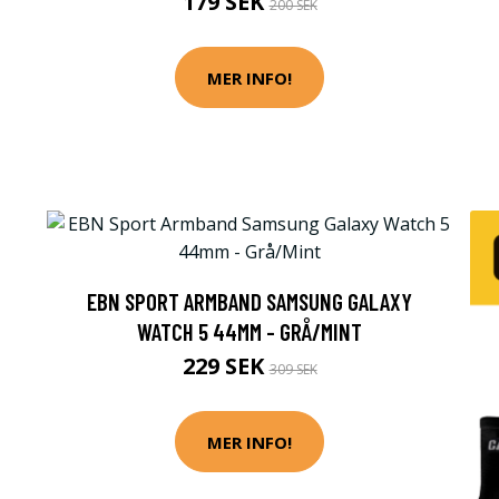
179 SEK
200 SEK
MER INFO!
EBN SPORT ARMBAND SAMSUNG GALAXY
WATCH 5 44MM - GRÅ/MINT
229 SEK
309 SEK
MER INFO!