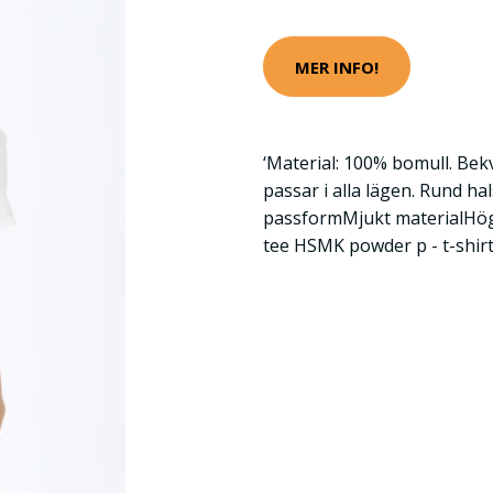
MER INFO!
‘Material: 100% bomull. Bek
passar i alla lägen. Rund h
passformMjukt materialHög
tee HSMK powder p - t-shirt 