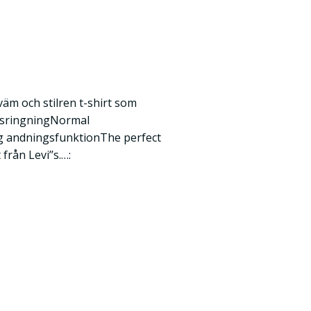
väm och stilren t-shirt som
alsringningNormal
 andningsfunktionThe perfect
från Levi’’s.…: