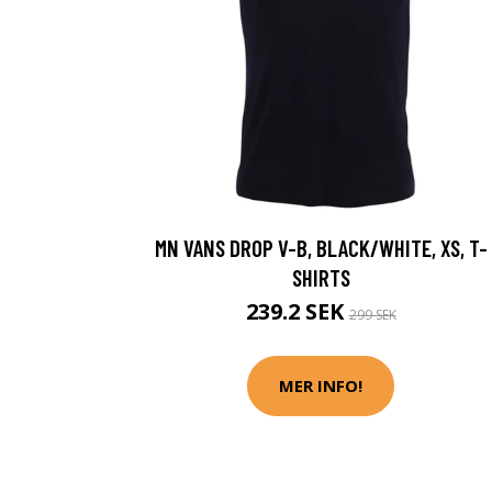
MN VANS DROP V-B, BLACK/WHITE, XS, T-
SHIRTS
239.2 SEK
299 SEK
MER INFO!