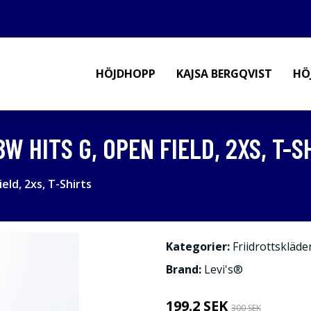
HÖJDHOPP
KAJSA BERGQVIST
HÖ
W HITS G, OPEN FIELD, 2XS, T-S
eld, 2xs, T-Shirts
Kategorier:
Friidrottskläde
Brand:
Levi's®
199.2 SEK
300 SEK