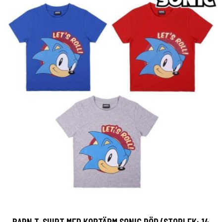
BARN T-SHIRT MED KORTÄRM SONIC RÖD (STORLEK: 14