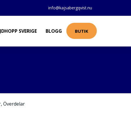
info@kajsabergqvist.nu
JDHOPP SVERIGE
BLOGG
BUTIK
r
,
Överdelar