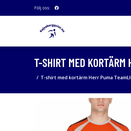
Följ oss:
T-SHIRT MED KORTÄRM 
T-shirt med kortärm Herr Puma TeamL