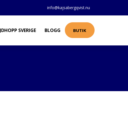
info@kajsabergqvist.nu
JDHOPP SVERIGE
BLOGG
BUTIK