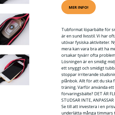
MER INFO!
Tubformat löparbälte för sma
är en sund livsstil. Vi har o
utövar fysiska aktiviteter. 
mera kan vara bra att ha me
orsakar tyvärr ofta problem
Lösningen är en smidig midj
ett snyggt och smidigt tubbä
stoppar irriterande studsnin
plånbok. Allt för att du ska 
träning. Varför använda ett
förvaringsbälte? DET ÄR F
STUDSAR INTE, ANPASSAR
Se till att investera i en 
underlätta många timmars trä