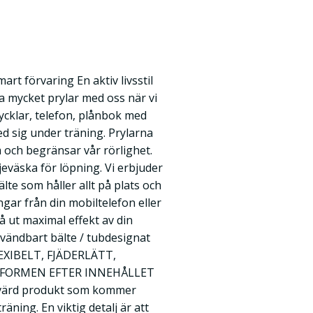
rt förvaring En aktiv livsstil
fta mycket prylar med oss när vi
Nycklar, telefon, plånbok med
d sig under träning. Prylarna
 och begränsar vår rörlighet.
eväska för löpning. Vi erbjuder
lte som håller allt på plats och
gar från din mobiltelefon eller
få ut maximal effekt av din
 vändbart bälte / tubdesignat
LEXIBELT, FJÄDERLÄTT,
 FORMEN EFTER INNEHÅLLET
prisvärd produkt som kommer
ning. En viktig detalj är att