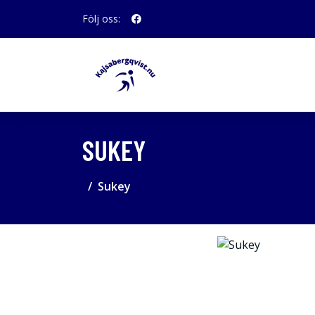
Följ oss:
SUKEY
Sukey