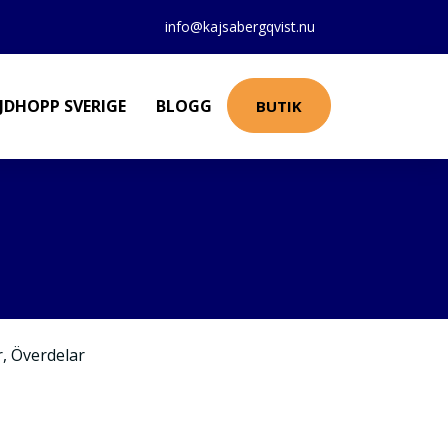
info@kajsabergqvist.nu
JDHOPP SVERIGE
BLOGG
BUTIK
r
,
Överdelar