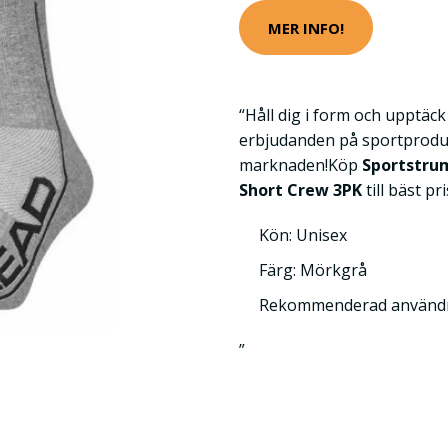
MER INFO!
“Håll dig i form och upptäc
erbjudanden på sportprodu
marknaden!Köp
Sportstru
Short Crew 3PK
till bäst pr
Kön: Unisex
Färg: Mörkgrå
Rekommenderad användni
”