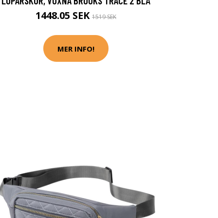
LÖPARSKOR, VUXNA BROOKS TRACE 2 BLÅ
1448.05 SEK
1519 SEK
MER INFO!