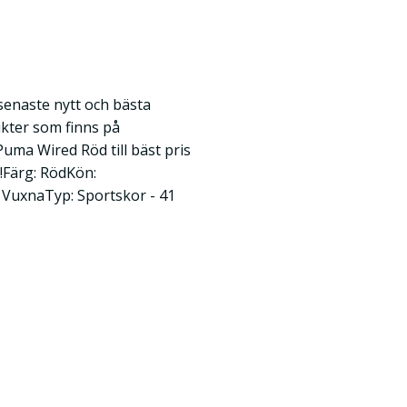
 senaste nytt och bästa
kter som finns på
ma Wired Röd till bäst pris
v!Färg: RödKön:
VuxnaTyp: Sportskor - 41