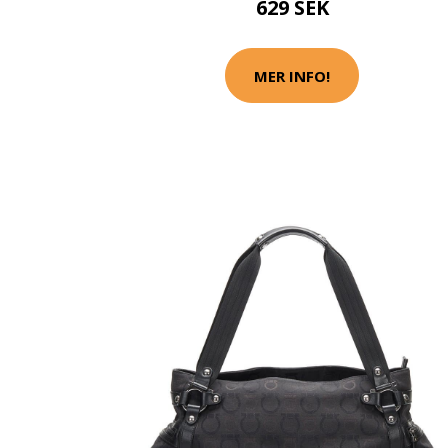
629 SEK
MER INFO!