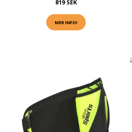
819 SEK
MER INFO!