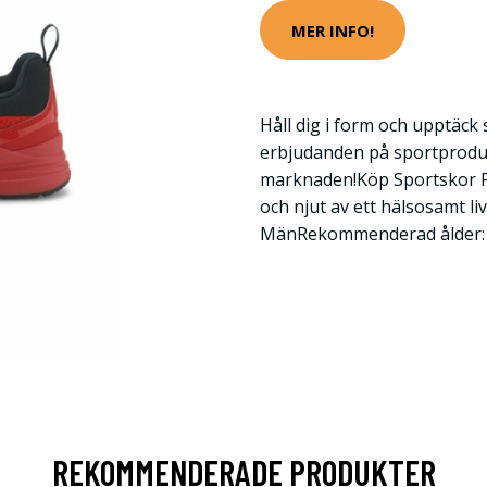
MER INFO!
Håll dig i form och upptäck
erbjudanden på sportprodu
marknaden!Köp Sportskor Pu
och njut av ett hälsosamt li
MänRekommenderad ålder: 
REKOMMENDERADE PRODUKTER