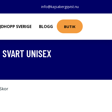
info@kajsabergqvist.nu
JDHOPP SVERIGE
BLOGG
BUTIK
 SVART UNISEX
Skor