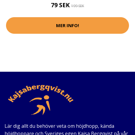
79 SEK
199 SEK
MER INFO!
Lär dig allt du behöver veta om höjdhopp, kända
höjdhoppare och Sveriges egen Kajsa Bergqvist på vår