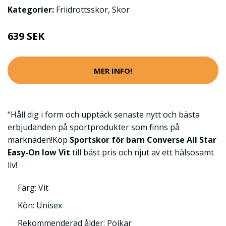
Kategorier:
Friidrottsskor
,
Skor
639 SEK
MER INFO!
“Håll dig i form och upptäck senaste nytt och bästa
erbjudanden på sportprodukter som finns på
marknaden!Köp
Sportskor för barn Converse All Star
Easy-On low Vit
till bäst pris och njut av ett hälsosamt
liv!
Färg: Vit
Kön: Unisex
Rekommenderad ålder: Pojkar